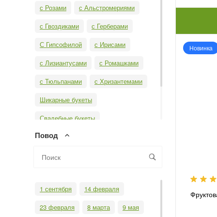
с Розами
с Альстромериями
с Гвоздиками
с Герберами
С Гипсофилой
с Ирисами
Новинка
с Лизиантусами
с Ромашками
с Тюльпанами
с Хризантемами
Шикарные букеты
Свадебные букеты
Повод
Необычные букеты
Бизнес-букеты
Монобукеты
1 сентября
14 февраля
Фруктов
23 февраля
8 марта
9 мая