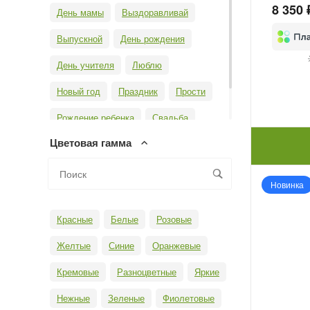
8 350 
День мамы
Выздоравливай
Выпускной
День рождения
День учителя
Люблю
Новый год
Праздник
Прости
Рождение ребенка
Свадьба
Цветовая гамма
Юбилей
Новинка
Красные
Белые
Розовые
Желтые
Синие
Оранжевые
Кремовые
Разноцветные
Яркие
Нежные
Зеленые
Фиолетовые