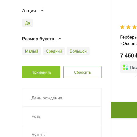
Акция
Да
Герберы
Размер букета
«Осенни
Малый
Средний
Большой
7 450 
День рождения
Розы
Букеты