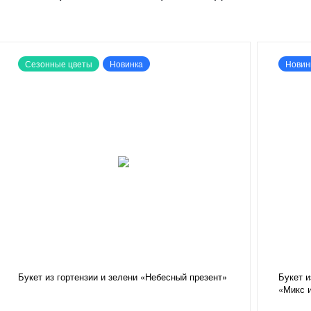
Сезонные цветы
Новинка
Новин
Букет из гортензии и зелени «Небесный презент»
Букет и
«Микс и